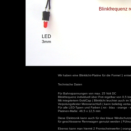
Blinkfrequenz r
LED
3mm
Wir haben eine Blinklicht-Platine für die Formel 1 entwi
Technische Daten
Für Bahnspannungen von max. 25 Volt DC
Blinkfrequenz individuell über Poti regelbar von 0,5 bi
Mit integriertem GoldCap ( Blinklicht leuchtet auch im 
Verpolungsfester Motoranschluß ( kann beliebig verta
Für alle LED-Typen und Farben ( rot - blau - orange - w
Platinen-Maße: 46,5 x 12,5 mm
Diese Elektronik kann auch für das blaue Windschutzs
für geschlossene Rennwagen genutzt werden ( Führun
Ebenso kann man hiermit 2 Frontscheinwerfer ( orange